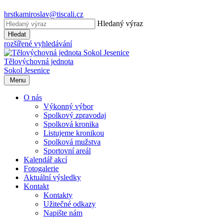
hrstkamiroslav@tiscali.cz
Hledaný výraz
Hledat
rozšířené vyhledávání
Tělovýchovná jednota
Sokol Jesenice
Menu
O nás
Výkonný výbor
Spolkový zpravodaj
Spolková kronika
Listujeme kronikou
Spolková mužstva
Sportovní areál
Kalendář akcí
Fotogalerie
Aktuální výsledky
Kontakt
Kontakty
Užitečné odkazy
Napište nám