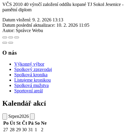
VČS 2010 40 výročí založení oddílu kopané TJ Sokol Jesenice -
pamětní diplom
Datum vložení:
9. 2. 2026 13:13
Datum poslední aktualizace:
10. 2. 2026 11:05
Autor:
Správce Webu
O nás
Výkonný výbor
Spolkový zpravodaj
Spolková kronika
Listujeme kronikou
Spolková mužstva
Sportovní areál
Kalendář akcí
Srpen
2026
Po
Út
St
Čt
Pá
So
Ne
27
28
29
30
31
1
2