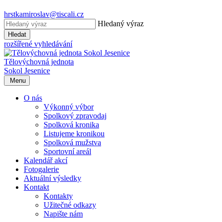
hrstkamiroslav@tiscali.cz
Hledaný výraz
Hledat
rozšířené vyhledávání
Tělovýchovná jednota
Sokol Jesenice
Menu
O nás
Výkonný výbor
Spolkový zpravodaj
Spolková kronika
Listujeme kronikou
Spolková mužstva
Sportovní areál
Kalendář akcí
Fotogalerie
Aktuální výsledky
Kontakt
Kontakty
Užitečné odkazy
Napište nám