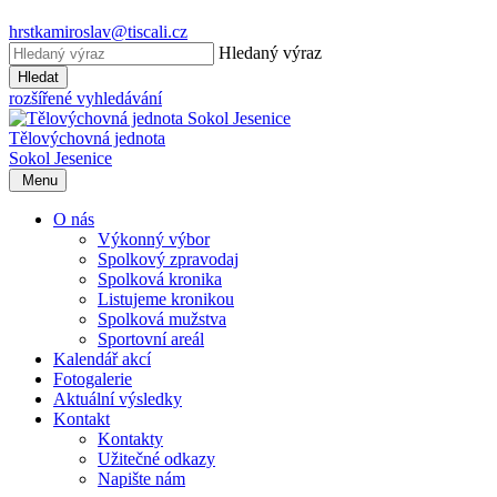
hrstkamiroslav@tiscali.cz
Hledaný výraz
Hledat
rozšířené vyhledávání
Tělovýchovná jednota
Sokol Jesenice
Menu
O nás
Výkonný výbor
Spolkový zpravodaj
Spolková kronika
Listujeme kronikou
Spolková mužstva
Sportovní areál
Kalendář akcí
Fotogalerie
Aktuální výsledky
Kontakt
Kontakty
Užitečné odkazy
Napište nám