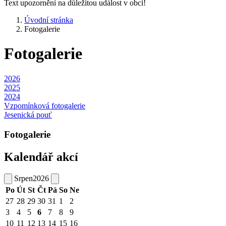
Text upozornění na důležitou událost v obci!
Úvodní stránka
Fotogalerie
Fotogalerie
2026
2025
2024
Vzpomínková fotogalerie
Jesenická pouť
Fotogalerie
Kalendář akcí
Srpen
2026
Po
Út
St
Čt
Pá
So
Ne
27
28
29
30
31
1
2
3
4
5
6
7
8
9
10
11
12
13
14
15
16