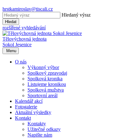
hrstkamiroslav@tiscali.cz
Hledaný výraz
Hledat
rozšířené vyhledávání
Tělovýchovná jednota
Sokol Jesenice
Menu
O nás
Výkonný výbor
Spolkový zpravodaj
Spolková kronika
Listujeme kronikou
Spolková mužstva
Sportovní areál
Kalendář akcí
Fotogalerie
Aktuální výsledky
Kontakt
Kontakty
Užitečné odkazy
Napište nám