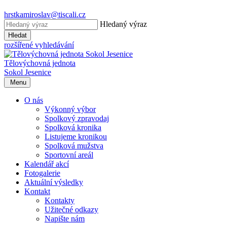
hrstkamiroslav@tiscali.cz
Hledaný výraz
Hledat
rozšířené vyhledávání
Tělovýchovná jednota
Sokol Jesenice
Menu
O nás
Výkonný výbor
Spolkový zpravodaj
Spolková kronika
Listujeme kronikou
Spolková mužstva
Sportovní areál
Kalendář akcí
Fotogalerie
Aktuální výsledky
Kontakt
Kontakty
Užitečné odkazy
Napište nám