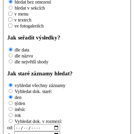
hledat bez omezení
hledat v sekcích
v menu
v textech
ve fotogaleriích
Jak seřadit výsledky?
dle data
dle názvu
dle největší shody
Jak staré záznamy hledat?
vyhledat všechny záznamy
Vyhledat dok. staré:
den
týden
měsíc
rok
Vyhledat dok. v rozmezí:
od: