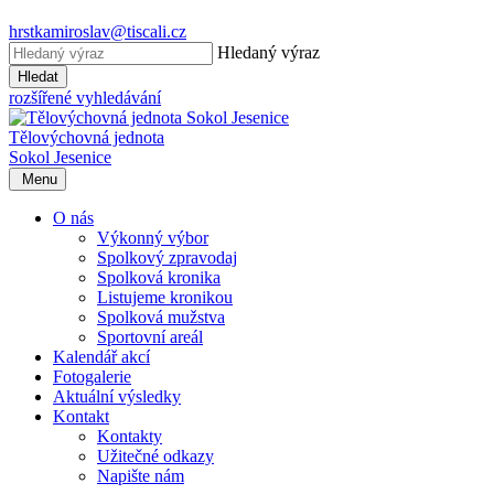
hrstkamiroslav@tiscali.cz
Hledaný výraz
Hledat
rozšířené vyhledávání
Tělovýchovná jednota
Sokol Jesenice
Menu
O nás
Výkonný výbor
Spolkový zpravodaj
Spolková kronika
Listujeme kronikou
Spolková mužstva
Sportovní areál
Kalendář akcí
Fotogalerie
Aktuální výsledky
Kontakt
Kontakty
Užitečné odkazy
Napište nám