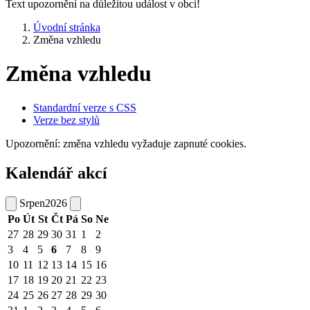
Text upozornění na důležitou událost v obci!
Úvodní stránka
Změna vzhledu
Změna vzhledu
Standardní verze s CSS
Verze bez stylů
Upozornění: změna vzhledu vyžaduje zapnuté cookies.
Kalendář akcí
Srpen
2026
Po
Út
St
Čt
Pá
So
Ne
27
28
29
30
31
1
2
3
4
5
6
7
8
9
10
11
12
13
14
15
16
17
18
19
20
21
22
23
24
25
26
27
28
29
30