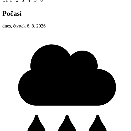
31
1
2
3
4
5
6
Počasí
dnes, čtvrtek 6. 8. 2026