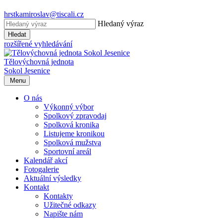
hrstkamiroslav@tiscali.cz
Hledaný výraz
Hledat
rozšířené vyhledávání
Tělovýchovná jednota
Sokol Jesenice
Menu
O nás
Výkonný výbor
Spolkový zpravodaj
Spolková kronika
Listujeme kronikou
Spolková mužstva
Sportovní areál
Kalendář akcí
Fotogalerie
Aktuální výsledky
Kontakt
Kontakty
Užitečné odkazy
Napište nám